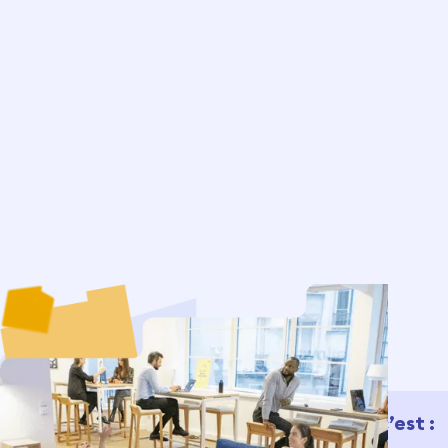
“ L’immobilier est un
secteur hyper
Pour résumer, Allowa c’est :
atomisé, où tous les