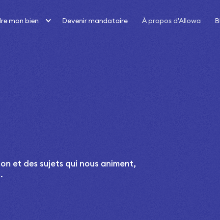
re mon bien
Devenir mandataire
À propos d'Allowa
B
on et des sujets qui nous animent,
.