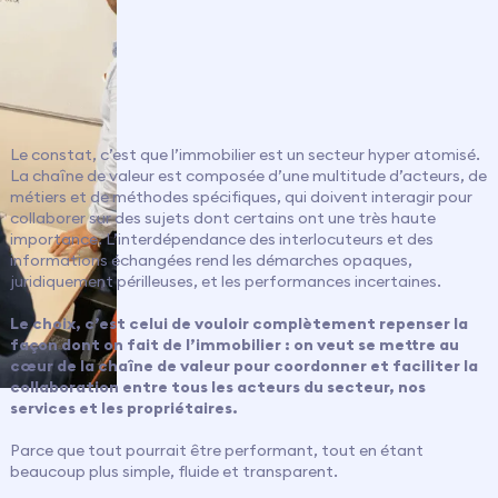
Le constat, c’est que l’immobilier est un secteur hyper atomisé.
La chaîne de valeur est composée d’une multitude d’acteurs, de
métiers et de méthodes spécifiques, qui doivent interagir pour
collaborer sur des sujets dont certains ont une très haute
importance. L’interdépendance des interlocuteurs et des
informations échangées rend les démarches opaques,
juridiquement périlleuses, et les performances incertaines.
Le choix, c’est celui de vouloir complètement repenser la
façon dont on fait de l’immobilier : on veut se mettre au
cœur de la chaîne de valeur pour coordonner et faciliter la
collaboration entre tous les acteurs du secteur, nos
services et les propriétaires.
Parce que tout pourrait être performant, tout en étant
beaucoup plus simple, fluide et transparent.