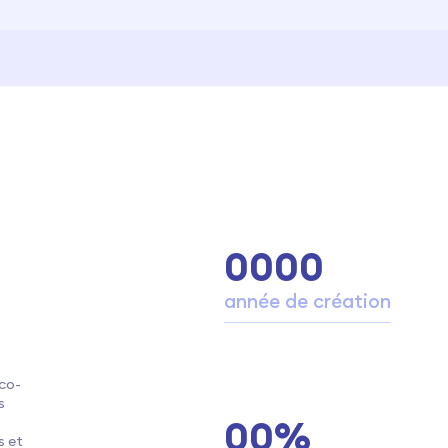
0
0
0
0
2
1
6
9
année de création
0
5
8
2
2
eco-
s
0
0
%
0
s et